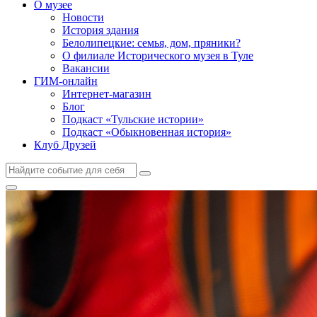
О музее
Новости
История здания
Белолипецкие: семья, дом, пряники?
О филиале Исторического музея в Туле
Вакансии
ГИМ-онлайн
Интернет-магазин
Блог
Подкаст «Тульские истории»
Подкаст «Обыкновенная история»
Клуб Друзей