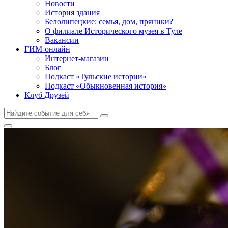
Новости
История здания
Белолипецкие: семья, дом, пряники?
О филиале Исторического музея в Туле
Вакансии
ГИМ-онлайн
Интернет-магазин
Блог
Подкаст «Тульские истории»
Подкаст «Обыкновенная история»
Клуб Друзей