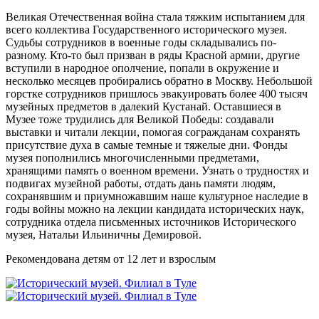
Великая Отечественная война стала тяжким испытанием для
всего коллектива Государственного исторического музея.
Судьбы сотрудников в военные годы складывались по-
разному. Кто-то был призван в ряды Красной армии, другие
вступили в народное ополчение, попали в окружение и
несколько месяцев пробирались обратно в Москву. Небольшой
горстке сотрудников пришлось эвакуировать более 400 тысяч
музейных предметов в далекий Кустанай. Оставшиеся в
Музее тоже трудились для Великой Победы: создавали
выставки и читали лекции, помогая согражданам сохранять
присутствие духа в самые темные и тяжелые дни. Фонды
музея пополнились многочисленными предметами,
хранящими память о военном времени. Узнать о трудностях и
подвигах музейной работы, отдать дань памяти людям,
сохранявшим и приумножавшим наше культурное наследие в
годы войны можно на лекции кандидата исторических наук,
сотрудника отдела письменных источников Исторического
музея, Натальи Ильиничны Демировой.
Рекомендована детям от 12 лет и взрослым
Россия, г. Тула, ул. Металлистов, д. 10