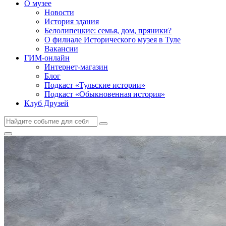
О музее
Новости
История здания
Белолипецкие: семья, дом, пряники?
О филиале Исторического музея в Туле
Вакансии
ГИМ-онлайн
Интернет-магазин
Блог
Подкаст «Тульские истории»
Подкаст «Обыкновенная история»
Клуб Друзей