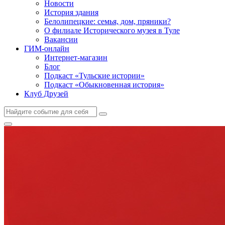
Новости
История здания
Белолипецкие: семья, дом, пряники?
О филиале Исторического музея в Туле
Вакансии
ГИМ-онлайн
Интернет-магазин
Блог
Подкаст «Тульские истории»
Подкаст «Обыкновенная история»
Клуб Друзей