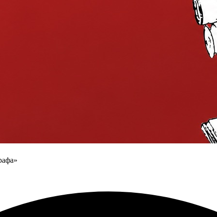
рафа»