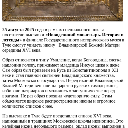
25 августа 2025
года в рамках специального показа
посетители выставки
«Новодевичий монастырь. История и
легенды»
в филиале Государственного исторического музея в
Туле смогут увидеть икону Владимирской Божией Матери
середины XVI века.
Образ относится к типу Умиление, когда Богородица, слегка
наклонив голову, прижимает младенца Иисуса щека к щеке.
Сам образ был привезён на Русь из Константинополя в XII
веке и стал главной святыней Владимирского княжества,
затем Московского государства. Перед иконой Владимирской
Божией Матери венчали на царство русских самодержцев,
избирали патриархов и молились о заступничестве перед
врагами. Не раз образ проявил чудотворную силу. Этим
объясняется широкое распространение иконы и огромное
количество списков с нее.
На выставке в Туле будет представлен список XVI века,
написанный в традициях Московской школы иконописи. Это
келейная икона небольшого размера, оклад иконы выполнен в