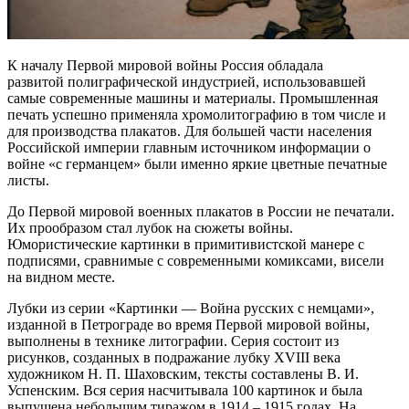
К началу Первой мировой войны Россия обладала
развитой полиграфической индустрией, использовавшей
самые современные машины и материалы. Промышленная
печать успешно применяла хромолитографию в том числе и
для производства плакатов. Для большей части населения
Российской империи главным источником информации о
войне «с германцем» были именно яркие цветные печатные
листы.
До Первой мировой военных плакатов в России не печатали.
Их прообразом стал лубок на сюжеты войны.
Юмористические картинки в примитивистской манере с
подписями, сравнимые с современными комиксами, висели
на видном месте.
Лубки из серии «Картинки — Война русских с немцами»,
изданной в Петрограде во время Первой мировой войны,
выполнены в технике литографии. Серия состоит из
рисунков, созданных в подражание лубку XVIII века
художником Н. П. Шаховским, тексты составлены В. И.
Успенским. Вся серия насчитывала 100 картинок и была
выпущена небольшим тиражом в 1914 – 1915 годах. На