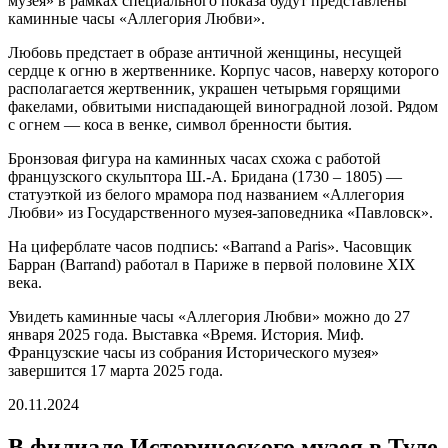
музея» в рамках специального показа будут представлены
каминные часы «Аллегория Любви».
Любовь предстает в образе античной женщины, несущей
сердце к огню в жертвеннике. Корпус часов, наверху которого
располагается жертвенник, украшен четырьмя горящими
факелами, обвитыми ниспадающей виноградной лозой. Рядом
с огнем — коса в венке, символ бренности бытия.
Бронзовая фигура на каминных часах схожа с работой
французского скульптора Ш.-А. Бридана (1730 – 1805) —
статуэткой из белого мрамора под названием «Аллегория
Любви» из Государственного музея-заповедника «Павловск».
На циферблате часов подпись: «Barrand a Paris». Часовщик
Барран (Barrand) работал в Париже в первой половине ХIХ
века.
Увидеть каминные часы «Аллегория Любви» можно до 27
января 2025 года. Выставка «Время. История. Миф.
Французские часы из собрания Исторического музея»
завершится 17 марта 2025 года.
20.11.2024
В филиале Исторического музея в Туле