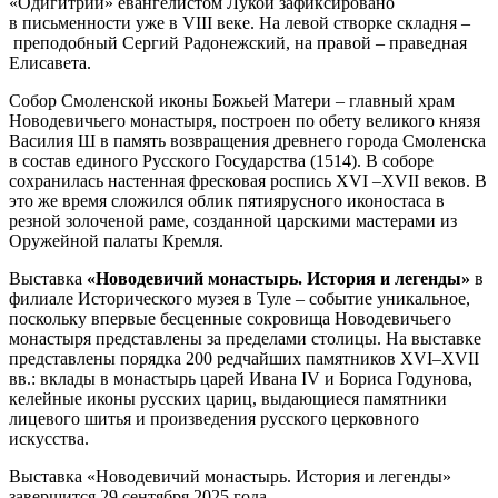
«Одигитрии» евангелистом Лукой зафиксировано
в письменности уже в VIII веке. На левой створке складня –
преподобный Сергий Радонежский, на правой – праведная
Елисавета.
Собор Смоленской иконы Божьей Матери – главный храм
Новодевичьего монастыря, построен по обету великого князя
Василия Ш в память возвращения древнего города Смоленска
в состав единого Русского Государства (1514). В соборе
сохранилась настенная фресковая роспись XVI –XVII веков. В
это же время сложился облик пятиярусного иконостаса в
резной золоченой раме, созданной царскими мастерами из
Оружейной палаты Кремля.
Выставка
«Новодевичий монастырь. История и легенды»
в
филиале Исторического музея в Туле – событие уникальное,
поскольку впервые бесценные сокровища Новодевичьего
монастыря представлены за пределами столицы. На выставке
представлены порядка 200 редчайших памятников XVI–XVII
вв.: вклады в монастырь царей Ивана IV и Бориса Годунова,
келейные иконы русских цариц, выдающиеся памятники
лицевого шитья и произведения русского церковного
искусства.
Выставка «Новодевичий монастырь. История и легенды»
завершится 29 сентября 2025 года.