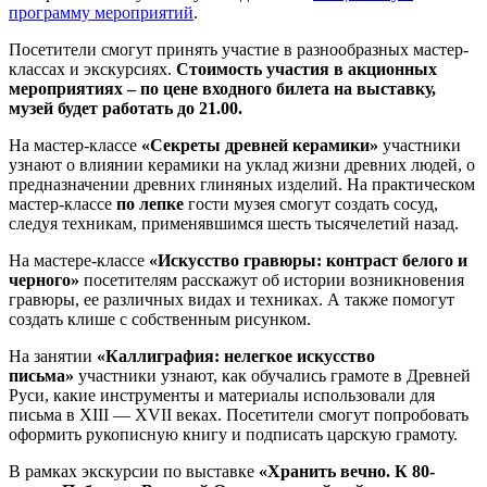
программу мероприятий
.
Посетители смогут принять участие в разнообразных мастер-
классах и экскурсиях.
Стоимость участия в акционных
мероприятиях – по цене входного билета на выставку,
музей будет работать до 21.00.
На мастер-классе
«Секреты древней керамики»
участники
узнают о влиянии керамики на уклад жизни древних людей, о
предназначении древних глиняных изделий. На практическом
мастер-классе
по лепке
гости музея смогут создать сосуд,
следуя техникам, применявшимся шесть тысячелетий назад.
На мастере-классе
«Искусство гравюры: контраст белого и
черного»
посетителям расскажут об истории возникновения
гравюры, ее различных видах и техниках. А также помогут
создать клише с собственным рисунком.
На занятии
«Каллиграфия: нелегкое искусство
письма»
участники узнают, как обучались грамоте в Древней
Руси, какие инструменты и материалы использовали для
письма в XIII — XVII веках. Посетители смогут попробовать
оформить рукописную книгу и подписать царскую грамоту.
В рамках экскурсии по выставке
«Хранить вечно. К 80-