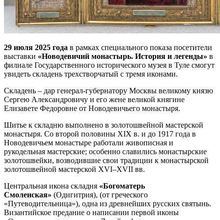
29 июля 2025 года
в рамках специального показа посетители
выставки
«Новодевичий монастырь. История и легенды»
в
филиале Государственного исторического музея в Туле смогут
увидеть складень трехстворчатый с тремя иконами.
Складень – дар генерал-губернатору Москвы великому князю
Сергею Александровичу и его жене великой княгине
Елизавете Федоровне от Новодевичьего монастыря.
Шитье к складню выполнено в золотошвейной мастерской
монастыря. Со второй половины XIX в. и до 1917 года в
Новодевичьем монастыре работали живописная и
рукодельная мастерские; особенно славились монастырские
золотошвейки, возводившие свои традиции к монастырской
золотошвейной мастерской XVI–XVII вв.
Центральная икона складня
«Богоматерь
Смоленская»
(Одигитрия), (от греческого
«Путеводительница»), одна из древнейших русских святынь.
Византийское предание о написании первой иконы