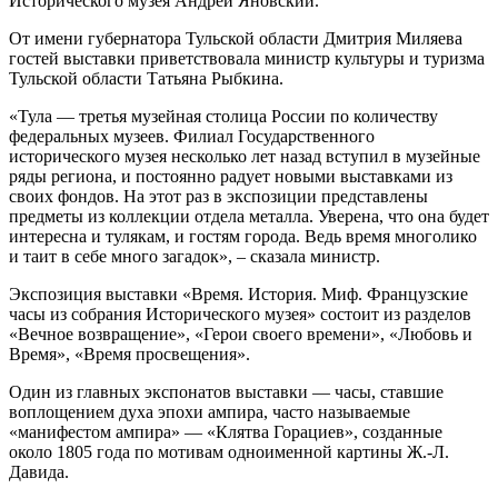
Исторического музея Андрей Яновский.
От имени губернатора Тульской области Дмитрия Миляева
гостей выставки приветствовала министр культуры и туризма
Тульской области Татьяна Рыбкина.
«Тула — третья музейная столица России по количеству
федеральных музеев. Филиал Государственного
исторического музея несколько лет назад вступил в музейные
ряды региона, и постоянно радует новыми выставками из
своих фондов. На этот раз в экспозиции представлены
предметы из коллекции отдела металла. Уверена, что она будет
интересна и тулякам, и гостям города. Ведь время многолико
и таит в себе много загадок», – сказала министр.
Экспозиция выставки «Время. История. Миф. Французские
часы из собрания Исторического музея» состоит из разделов
«Вечное возвращение», «Герои своего времени», «Любовь и
Время», «Время просвещения».
Один из главных экспонатов выставки — часы, ставшие
воплощением духа эпохи ампира, часто называемые
«манифестом ампира» — «Клятва Горациев», созданные
около 1805 года по мотивам одноименной картины Ж.-Л.
Давида.