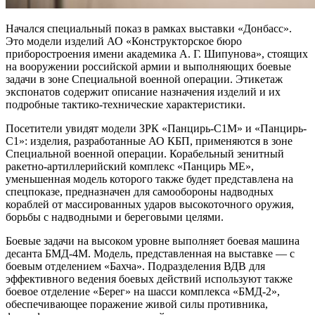
Начался специальный показ в рамках выставки «Донбасс».
Это модели изделий АО «Конструкторское бюро
приборостроения имени академика А. Г. Шипунова», стоящих
на вооружении российской армии и выполняющих боевые
задачи в зоне Специальной военной операции. Этикетаж
экспонатов содержит описание назначения изделий и их
подробные тактико-технические характеристики.
Посетители увидят модели ЗРК «Панцирь-С1М» и «Панцирь-
С1»: изделия, разработанные АО КБП, применяются в зоне
Специальной военной операции. Корабельный зенитный
ракетно-артиллерийский комплекс «Панцирь МЕ»,
уменьшенная модель которого также будет представлена на
спецпоказе, предназначен для самообороны надводных
кораблей от массированных ударов высокоточного оружия,
борьбы с надводными и береговыми целями.
Боевые задачи на высоком уровне выполняет боевая машина
десанта БМД-4М. Модель, представленная на выставке — с
боевым отделением «Бахча». Подразделения ВДВ для
эффективного ведения боевых действий используют также
боевое отделение «Берег» на шасси комплекса «БМД-2»,
обеспечивающее поражение живой силы противника,