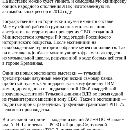
На выставке можно будет увидеть и самодельную экипировку
бойцов народного ополчения ЛНР, изготовленную из
автомобильных рессор в 2014 году.
Государственный исторический музей входит в составе
Межмузейной рабочей группы по комплектованию
артефактов на территории проведения СВО, созданной
Министерством культуры РФ под эгидой Российского
исторического общества. После экспедиций на
освобожденные территории собрание музея пополняется. Так
на выставке «Донбасс» можно увидеть фрагмент аккордеона
из музыкальной школы, разрушенной в ходе боевых действий
в городе Кременная.
Один из новых экспонатов выставки — тульский
трехлитровый латунный электрический самовар-банка,
пробитый пулями. Он подарен тульскому филиалу ГИМ
командиром одного из подразделений 106-й гвардейской
воздушно-десантной Тульской дивизии ВДВ во время одной
из гуманитарных миссий в зону СВО. Также в экспозиции —
подбитые дроны-разведчики, трофейный гранатомет РПГ-75
чешского производства.
В отдельной витрине — модели изделий АО «НПО «Сплав»
им. А. Н. Ганичева» — РСЗО «Торнадо-С», тяжелой
огнеметной системы ТОС-2, инженерной системы