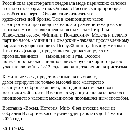
Российская аристократия следовала моде парижских салонов
и стилю их оформления. Однако в России ампир приобрел
самобытные черты. Это явление относится и к
художественной бронзе. Так в композициях часов
французского производства нашла отражение тема русской
героики. На выставке представлены часы «Петр I на
Ладожском озере», «Минин и Пожарский». Модель и первую
партию часов «Минин и Пожарский» заказал прославленному
парижскому бронзовщику Пьеру-Филиппу Томиру Николай
Никитич Демидов, представитель династии русских
промышленников — выходцев из Тулы. Особой
популярностью часы пользовались у русских аристократов-
участников войны 1812 года как олицетворение патриотизма.
Каминные часы, представленные на выставке,
демонстрируют не только высочайшее мастерство
французских бронзовщиков, но и достижения часовой
механики той эпохи. Именно во Франции впервые началось
производство часовых механизмов промышленным способом.
Выставка «Время. История. Миф. Французские часы из
собрания Исторического музея» будет работать до 17 марта
2025 года.
30.10.2024