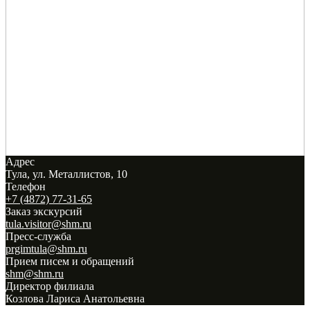
Адрес
Тула, ул. Металлистов, 10
Телефон
+7 (4872) 77-31-65
Заказ экскурсий
tula.visitor@shm.ru
Пресс-служба
prgimtula@shm.ru
Прием писем и обращений
shm@shm.ru
Директор филиала
Козлова Лариса Анатольевна