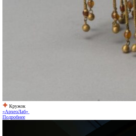
Кружок
«АрхеоЛаб»
Подробнее