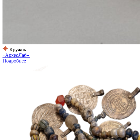
Кружок
«АрхеоЛаб»
Подробнее