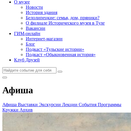
О музее
Новости
История здания
Белолипецкие: семья, дом, пряники?
О филиале Исторического музея в Туле
Вакансии
ГИМ-онлайн
Интернет-магазин
Блог
Подкаст «Тульские истории»
Подкаст «Обыкновенная история»
Клуб Друзей
Афиша
Афиша
Выставки
Экскурсии
Лекции
События
Программы
Кружки
Архив