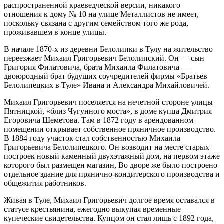
распространенной краеведческой версии, никакого
отношения к дому № 10 на улице Металлистов не имеет,
поскольку связана с другим семейством того же рода,
проживавшем в конце улицы.
В начале 1870-х из деревни Белолипки в Тулу на жительство
переезжает Михаил Григорьевич Белолипский. Он — сын
Григория Филатовича, брата Михаила Филатовича —
двоюродный брат будущих соучредителей фирмы «Братьев
Белолипецких в Туле» Ивана и Александра Михайловичей.
Михаил Григорьевич поселяется на нечетной стороне улицы
Пятницкой, «близ Чугунного моста», в доме купца Дмитрия
Егоровича Шеметова. Там в 1872 году в арендованном
помещении открывает собственное пряничное производство.
В 1884 году участок стал собственностью Михаила
Григорьевича Белолипецкого. Он возводит на месте старых
построек новый каменный двухэтажный дом, на первом этаже
которого был размещен магазин, Во дворе же было построено
отдельное здание для прянично-кондитерского производства и
общежития работников.
Живая в Туле, Михаил Григорьевич долгое время оставался в
статусе крестьянина, ежегодно выкупая временные
купеческие свидетельства. Купцом он стал лишь с 1892 года,