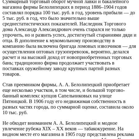
Суммарный торговый оборот мучной лавки и бакалейного
магазина фирмы Белолипецких в период 1886–1904 годов
составлял порядка 100 тыс. руб. в год, уровень прибыли — до
5 тыс. руб. в год, что было значительно выше
среднестатистических показателей. Наследник Торгового
дома Александр Александрович очень старался не только
упрочить, но и развить успех, достигнутый стараниями дяди и
отца. В дополнение к мукомольному производству в
компанию была включена бригада ломовых извозчиков — для
осуществления оптовых грузоперевозок, вероятно, делался
расчет и на высокий доход от новоприобретенных торговых
бань; традиционно фирма продолжает участвовать в
поставках оружейному заводу крупных партий разных
товаров.
Став преемником фирмы, А. А. Белолипецкий приобретает
еще несколько участков, в том числе, и большой торгово-
банный комплекс купцов Сапельниковых на улице
Пятницкой. В 1906 году его недвижимая собственность в
разных частях города, по суммарной оценке, составила около
10 тыс. руб.
Не обходит вниманием А. А. Белолипецкий и модное
увлечение рубежа XIX – XX веков — табакокурение. На
видном месте его магазина в 1905 году представлена реклама