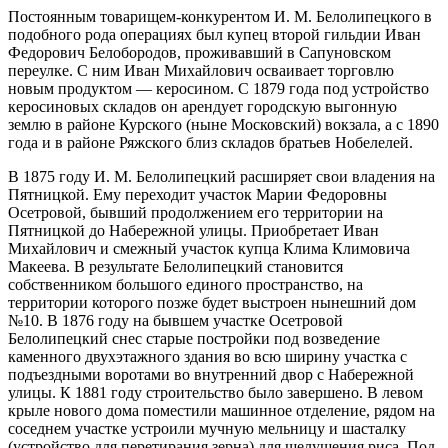
Постоянным товарищем-конкурентом И. М. Белолипецкого в
подобного рода операциях был купец второй гильдии Иван
Федорович Белобородов, проживавший в Сапуновском
переулке. С ним Иван Михайлович осваивает торговлю
новым продуктом — керосином. С 1879 года под устройство
керосиновых складов он арендует городскую выгонную
землю в районе Курского (ныне Московский) вокзала, а с 1890
года и в районе Ряжского близ складов братьев Нобелелей.
В 1875 году И. М. Белолипецкий расширяет свои владения на
Пятницкой. Ему переходит участок Марии Федоровны
Осетровой, бывший продолжением его территории на
Пятницкой до Набережной улицы. Приобретает Иван
Михайлович и смежный участок купца Клима Климовича
Макеева. В результате Белолипецкий становится
собственником большого единого пространство, на
территории которого позже будет выстроен нынешний дом
№10. В 1876 году на бывшем участке Осетровой
Белолипецкий снес старые постройки под возведение
каменного двухэтажного здания во всю ширину участка с
подъездными воротами во внутренний двор с Набережной
улицы. К 1881 году строительство было завершено. В левом
крыле нового дома поместили машинное отделение, рядом на
соседнем участке устроили мучную мельницу и шасталку
(устройство для перетирания зерна) для шелушения риса. Под