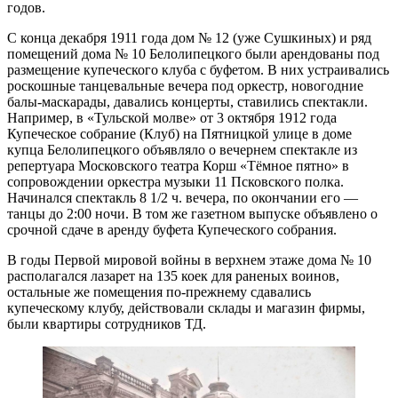
годов.
С конца декабря 1911 года дом № 12 (уже Сушкиных) и ряд
помещений дома № 10 Белолипецкого были арендованы под
размещение купеческого клуба с буфетом. В них устраивались
роскошные танцевальные вечера под оркестр, новогодние
балы-маскарады, давались концерты, ставились спектакли.
Например, в «Тульской молве» от 3 октября 1912 года
Купеческое собрание (Клуб) на Пятницкой улице в доме
купца Белолипецкого объявляло о вечернем спектакле из
репертуара Московского театра Корш «Тёмное пятно» в
сопровождении оркестра музыки 11 Псковского полка.
Начинался спектакль 8 1/2 ч. вечера, по окончании его —
танцы до 2:00 ночи. В том же газетном выпуске объявлено о
срочной сдаче в аренду буфета Купеческого собрания.
В годы Первой мировой войны в верхнем этаже дома № 10
располагался лазарет на 135 коек для раненых воинов,
остальные же помещения по-прежнему сдавались
купеческому клубу, действовали склады и магазин фирмы,
были квартиры сотрудников ТД.