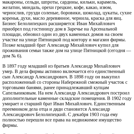
макароны, сельди, шпроты, сардины, кильки, карамель,
желатин, миндаль, орехи грецкие, кофе, какао, изюм,
чернослив, грузди соленые, боровики, шоколад, цукаты, сухие
коренья, духи, масло деревянное, чернила, краска для яиц.
Бизнес Белолипецких расширяется: Иван Михайлович
приобрел под гостиницу дом в Заречье на Арсенальной
площади, обновил один из двух каменных домов на своем
участке на улице Пятницкой под контору и магазин фирмы.
Позже младший брат Александр Михайлович купил для
проживания семьи также дом на улице Пятницкой (сегодня —
дом № 6).
В 1897 году младший из братьев Александр Михайлович
умер. В дела фирмы активно включается его единственный
сын Александр Александрович. В 1898 году он выкупил
расположенный со стороны Набережной смежный участок с
торговыми банями, ранее принадлежавший купцам
Сапельниковым. На нем Александр Александрович построил
дополнительные каменные складские помещения. В 1902 году
умирает и старший брат Иван Михайлович. Единственным
преемником дела отца и дяди становится Александр
Александрович Белолипецкий. С декабря 1903 года ему
полностью перешли все права на недвижимое имущество
фирмы.