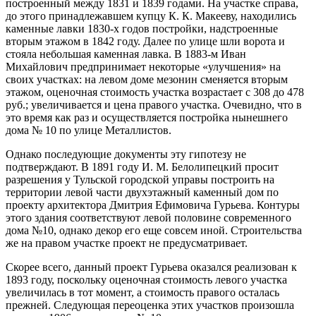
построенный между 1831 и 1839 годами. На участке справа,
до этого принадлежавшем купцу К. К. Макееву, находились
каменные лавки 1830-х годов постройки, надстроенные
вторым этажом в 1842 году. Далее по улице шли ворота и
стояла небольшая каменная лавка. В 1883-м Иван
Михайлович предпринимает некоторые «улучшения» на
своих участках: на левом доме мезонин сменяется вторым
этажом, оценочная стоимость участка возрастает с 308 до 478
руб.; увеличивается и цена правого участка. Очевидно, что в
это время как раз и осуществляется постройка нынешнего
дома № 10 по улице Металлистов.
Однако последующие документы эту гипотезу не
подтверждают. В 1891 году И. М. Белолипецкий просит
разрешения у Тульской городской управы построить на
территории левой части двухэтажный каменный дом по
проекту архитектора Дмитрия Ефимовича Гурьева. Контуры
этого здания соответствуют левой половине современного
дома №10, однако декор его еще совсем иной. Строительства
же на правом участке проект не предусматривает.
Скорее всего, данный проект Гурьева оказался реализован к
1893 году, поскольку оценочная стоимость левого участка
увеличилась в тот момент, а стоимость правого осталась
прежней. Следующая переоценка этих участков произошла