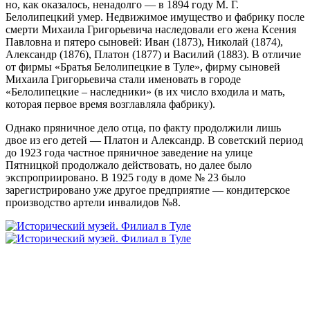
но, как оказалось, ненадолго — в 1894 году М. Г.
Белолипецкий умер. Недвижимое имущество и фабрику после
смерти Михаила Григорьевича наследовали его жена Ксения
Павловна и пятеро сыновей: Иван (1873), Николай (1874),
Александр (1876), Платон (1877) и Василий (1883). В отличие
от фирмы «Братья Белолипецкие в Туле», фирму сыновей
Михаила Григорьевича стали именовать в городе
«Белолипецкие – наследники» (в их число входила и мать,
которая первое время возглавляла фабрику).
Однако пряничное дело отца, по факту продолжили лишь
двое из его детей — Платон и Александр. В советский период
до 1923 года частное пряничное заведение на улице
Пятницкой продолжало действовать, но далее было
экспроприировано. В 1925 году в доме № 23 было
зарегистрировано уже другое предприятие — кондитерское
производство артели инвалидов №8.
Россия, г. Тула, ул. Металлистов, д. 10
+7 (4872) 77-31-65
Афиша
Купить билет