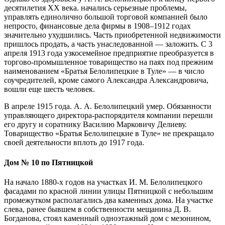
десятилетия ХХ века. начались серьезные проблемы,
управлять единолично большой торговой компанией было
непросто, финансовые дела фирмы в 1908–1912 годах
значительно ухудшились. Часть приобретенной недвижимости
пришлось продать, а часть унаследованной — заложить. С 3
апреля 1913 года узкосемейное предприятие преобразуется в
торгово-промышленное товарищество на паях под прежним
наименованием «Братья Белолипецкие в Туле» — в число
соучредителей, кроме самого Александра Александровича,
вошли еще шесть человек.
В апреле 1915 года. А. А. Белолипецкий умер. Обязанности
управляющего директора-распорядителя компании перешли
его другу и соратнику Василию Марковичу Делиеву.
Товарищество «Братья Белолипецкие в Туле» не прекращало
своей деятельности вплоть до 1917 года.
Дом № 10 по Пятницкой
На начало 1880-х годов на участках И. М. Белолипецкого
фасадами по красной линии улицы Пятницкой с небольшим
промежутком располагались два каменных дома. На участке
слева, ранее бывшем в собственности мещанина Д. В.
Богданова, стоял каменный одноэтажный дом с мезонином,