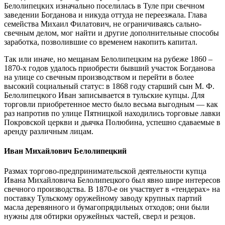
Белолипецких изначально поселилась в Туле при свечном
заведении Богданова и никуда оттуда не переезжала. Глава
семейства Михаил Филатович, не ограничиваясь сально-
свечным делом, мог найти и другие дополнительные способы
заработка, позволившие со временем накопить капитал.
Так или иначе, но мещанам Белолипецким на рубеже 1860 –
1870-х годов удалось приобрести бывший участок Богданова
на улице со свечным производством и перейти в более
высокий социальный статус: в 1868 году старший сын М. Ф.
Белолипецкого Иван записывается в тульские купцы. Для
торговли приобретенное место было весьма выгодным — как
раз напротив по улице Пятницкой находились торговые лавки
Покровской церкви и дьячка Полюбина, успешно сдаваемые в
аренду различным лицам.
Иван Михайлович Белолипецкий
Размах торгово-предпринимательской деятельности купца
Ивана Михайловича Белолипецкого был явно шире интересов
свечного производства. В 1870-е он участвует в «тендерах» на
поставку Тульскому оружейному заводу крупных партий
масла деревянного и бумагопрядильных отходов; они были
нужны для обтирки оружейных частей, сверл и резцов.