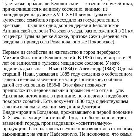
Туле также проживали Белолипские — казенные оружейники,
причислившиеся к данному сословию, видимо, из
однодворцев на рубеже XVII–XVIII веков. Тульское
купеческое семейство
происходило из государственных
крестьян — бывших однодворцев деревни Белолипской
Анишинской волости Тульского уезда, расположенной в 21 км
от центра Тулы на речке Ложке, притоке Сежи (деревня эта
входила в приход села Романова, оно же Покровское).
Первым из семейства на жительство в город перебрался
Михаил Филатович Белолипецкий. В 1836 году в возрасте 28
лет он записался в тульское мещанское сословие. У него
родились два сына — Иван (1834) и Александр (1843). Однако
старший, Иван, указывая в 1885 году сведения о собственном
сально-свечном заведении на улице Пятницкой, сообщил
датой его основания 1835-й. Этот факт позволяет
предположить первоначальный промысел его отца в Туле.
Архивные источники, в принципе, не отвергают подобного
поворота событий. Есть документ 1836 года о действующем
сально-свечном заведении мещанина Дмитрия
Владимировича Богданова, проживавшего в первой половине
ХIХ века на улице Пятницкой. Тогда это было одно из трех
заведений города, производивших «осветительную»
продукцию. Располагалось свечное производство в строениях,
выходивших на улицу Набережную. Не исключено, что семья