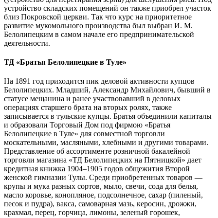
устройство складских помещений он также приобрел участок
близ Покровской церкви. Так что курс на приоритетное
развитие мукомольного производства был выбран И. М.
Белолипецким в самом начале его предпринимательской
деятельности.
ТД «Братья Белолипецкие в Туле»
На 1891 год приходится пик деловой активности купцов
Белолипецких. Младший, Александр Михайлович, бывший в
статусе мещанина и ранее участвовавший в деловых
операциях старшего брата на вторых ролях, также
записывается в тульские купцы. Братья объединили капиталы
и образовали Торговый Дом под фирмою «Братья
Белолипецкие в Туле» для совместной торговли
москательными, масляными, хлебными и другими товарами.
Представление об ассортименте розничной бакалейной
торговли магазина «ТД Белолипецких на Пятницкой» дает
кредитная книжка 1904–1905 годов общежития Второй
женской гимназии Тулы. Среди приобретенных товаров —
крупы и мука разных сортов, мыло, свечи, сода для белья,
масло коровье, конопляное, подсолнечное, сахар (пиленый,
песок и пудра), вакса, самоварная мазь, керосин, дрожжи,
крахмал, перец, горчица, лимоны, зеленый горошек,