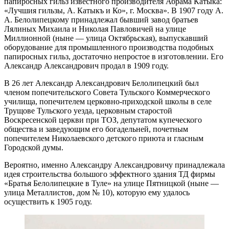
папиросных гильз известного производителя Абрама Катыка:
«Лучшия гильзы, А. Катыкъ и Ко», г. Москва». В 1907 году А.
А. Белолипецкому принадлежал бывший завод братьев
Лялиных Михаила и Николая Павловичей на улице
Миллионной (ныне — улица Октябрьская), выпускавший
оборудование для промышленного производства подобных
папиросных гильз, достаточно непростое в изготовлении. Его
Александр Александрович продал в 1909 году.
В 26 лет Александр Александрович Белолипецкий был
членом попечительского Совета Тульского Коммерческого
училища, попечителем церковно-приходской школы в селе
Трущове Тульского уезда, церковным старостой
Воскресенской церкви при ТОЗ, депутатом купеческого
общества и заведующим его богадельней, почетным
попечителем Николаевского детского приюта и гласным
Городской думы.
Вероятно, именно Александру Александровичу принадлежала
идея строительства большого эффектного здания ТД фирмы
«Братья Белолипецкие в Туле» на улице Пятницкой (ныне —
улица Металлистов, дом № 10), которую ему удалось
осуществить к 1905 году.